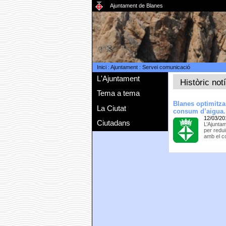
Ajuntament de Blanes
Inici
:
Ajuntament
:
Servei comunicació
L'Ajuntament
Històric not
Tema a tema
Blanes optimitza
La Ciutat
consum d’aigua.
12/03/20
Ciutadans
L’Ajuntam
per redu
amb el c