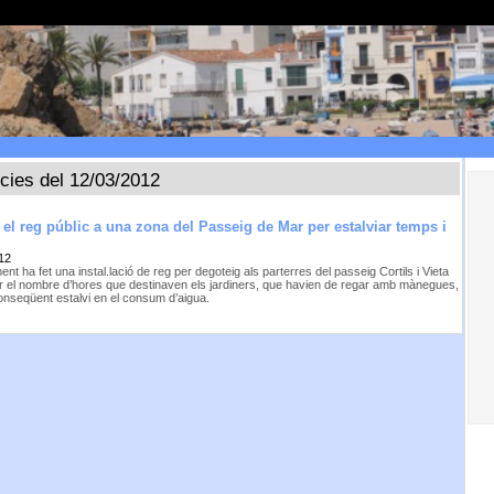
ícies del 12/03/2012
 el reg públic a una zona del Passeig de Mar per estalviar temps i
12
ent ha fet una instal.lació de reg per degoteig als parterres del passeig Cortils i Vieta
ir el nombre d’hores que destinaven els jardiners, que havien de regar amb mànegues,
onseqüent estalvi en el consum d’aigua.