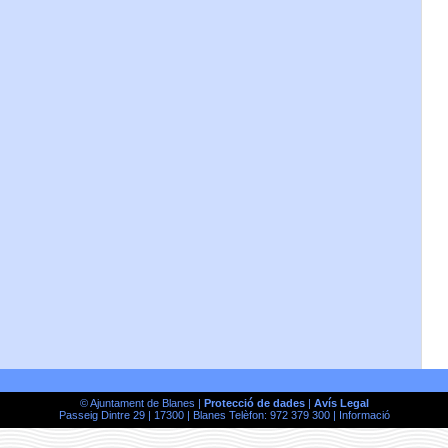
© Ajuntament de Blanes |
Protecció de dades
|
Avís Legal
Passeig Dintre 29 | 17300 | Blanes Telèfon: 972 379 300 |
Informació