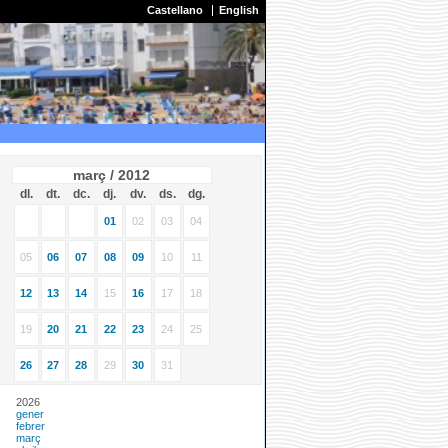
Castellano
English
març / 2012
dl.
dt.
dc.
dj.
dv.
ds.
dg.
01
02
03
04
05
06
07
08
09
10
11
12
13
14
15
16
17
18
19
20
21
22
23
24
25
26
27
28
29
30
31
2026
gener
febrer
març