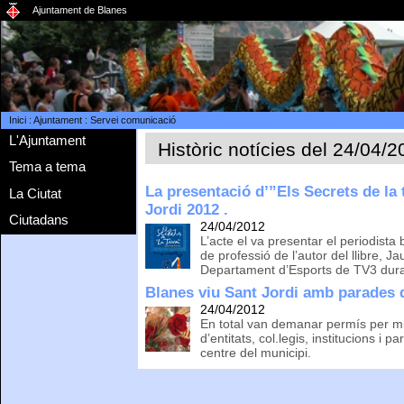
Ajuntament de Blanes
Inici
:
Ajuntament
:
Servei comunicació
L'Ajuntament
Històric notícies del 24/04/
Tema a tema
La presentació d’”Els Secrets de la 
La Ciutat
Jordi 2012 .
Ciutadans
24/04/2012
L’acte el va presentar el periodist
de professió de l’autor del llibre, J
Departament d’Esports de TV3 dura
Blanes viu Sant Jordi amb parades de
24/04/2012
En total van demanar permís per m
d’entitats, col.legis, institucions i pa
centre del municipi.