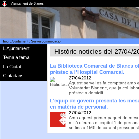
Ajuntament de Blanes
Inici
:
Ajuntament
:
Servei comunicació
L'Ajuntament
Històric notícies del 27/04/
Tema a tema
La Biblioteca Comarcal de Blanes ob
La Ciutat
préstec a l’Hospital Comarcal.
Ciutadans
27/04/2012
Aquest servei es fa comptant amb el
Voluntariat Blanenc, que ja col·labo
préstec a domicili
L’equip de govern presenta les mes
en matèria de personal.
27/04/2012
Amb aquest primer paquet de mesur
milió d’euros el capítol 1 de persona
se fins a 1M€ de cara al pressupost