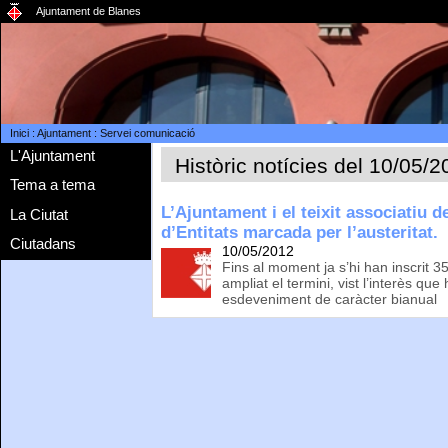
Ajuntament de Blanes
Inici
:
Ajuntament
:
Servei comunicació
L'Ajuntament
Històric notícies del 10/05/
Tema a tema
L’Ajuntament i el teixit associatiu d
La Ciutat
d’Entitats marcada per l’austeritat.
Ciutadans
10/05/2012
Fins al moment ja s’hi han inscrit 35
ampliat el termini, vist l’interès que
esdeveniment de caràcter bianual