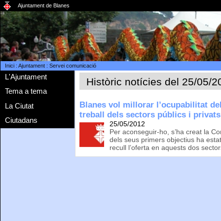
Ajuntament de Blanes
Inici
:
Ajuntament
:
Servei comunicació
L'Ajuntament
Històric notícies del 25/05/
Tema a tema
Blanes vol millorar l’ocupabilitat d
La Ciutat
treball dels sectors públics i privats
Ciutadans
25/05/2012
Per aconseguir-ho, s’ha creat la C
dels seus primers objectius ha est
recull l’oferta en aquests dos sector