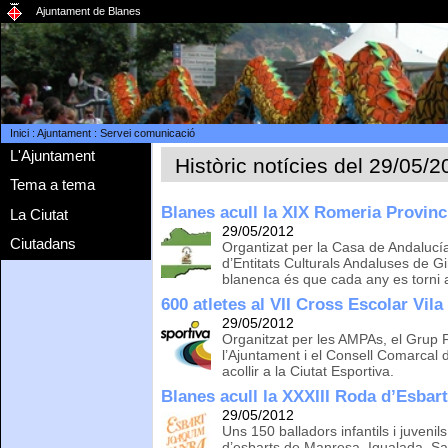
Ajuntament de Blanes
Inici
:
Ajuntament
:
Servei comunicació
L'Ajuntament
Històric notícies del 29/05/
Tema a tema
Blanes acull la XIX Romeria Provinci
La Ciutat
29/05/2012
Ciutadans
Organtizat per la Casa de Andalucí
d’Entitats Culturals Andaluses de Gir
blanenca és que cada any es torni a
600 atletes al VII Cross Escolar Vila
29/05/2012
Organitzat per les AMPAs, el Grup F
l’Ajuntament i el Consell Comarcal d
acollir a la Ciutat Esportiva.
Blanes acull la XXXIII Roda d’Esbart
29/05/2012
Uns 150 balladors infantils i juveni
d’esbarts de Manresa, Igualada, San