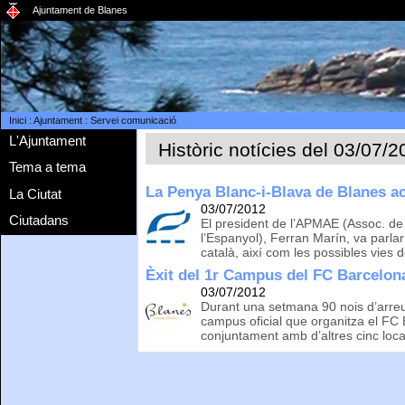
Ajuntament de Blanes
Inici
:
Ajuntament
:
Servei comunicació
L'Ajuntament
Històric notícies del 03/07/
Tema a tema
La Penya Blanc-i-Blava de Blanes ac
La Ciutat
03/07/2012
Ciutadans
El president de l’APMAE (Assoc. de P
l’Espanyol), Ferran Marín, va parlar
català, així com les possibles vies d
Èxit del 1r Campus del FC Barcelona
03/07/2012
Durant una setmana 90 nois d’arreu 
campus oficial que organitza el FC
conjuntament amb d’altres cinc local