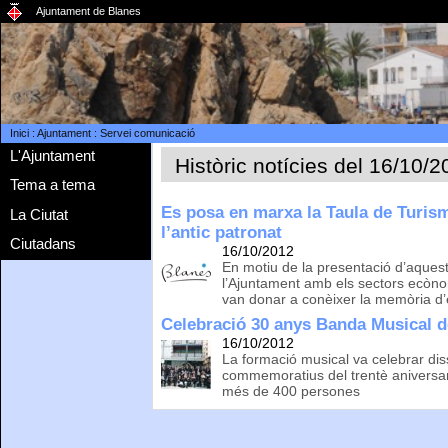
Ajuntament de Blanes
Inici
:
Ajuntament
:
Servei comunicació
L'Ajuntament
Històric notícies del 16/10/
Tema a tema
Es posa en marxa la Taula de Turism
La Ciutat
l’antic patronat
Ciutadans
16/10/2012
En motiu de la presentació d’aquest
l’Ajuntament amb els sectors ecòno
van donar a conèixer la memòria d’e
Celebració 30 anys Banda Musical d
16/10/2012
La formació musical va celebrar dis
commemoratius del trentè aniversa
més de 400 persones