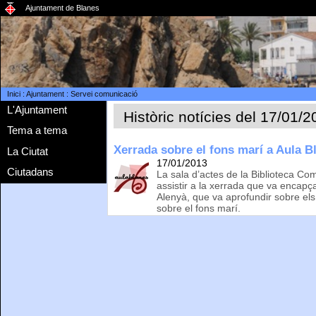
Ajuntament de Blanes
Inici
:
Ajuntament
:
Servei comunicació
L'Ajuntament
Històric notícies del 17/01/
Tema a tema
Xerrada sobre el fons marí a Aula B
La Ciutat
17/01/2013
Ciutadans
La sala d’actes de la Biblioteca Co
assistir a la xerrada que va encapça
Alenyà, que va aprofundir sobre els
sobre el fons marí.