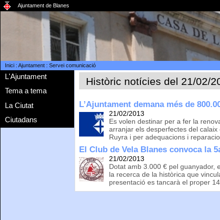
Ajuntament de Blanes
Inici
:
Ajuntament
:
Servei comunicació
L'Ajuntament
Històric notícies del 21/02/
Tema a tema
L’Ajuntament demana més de 800.0
La Ciutat
21/02/2013
Ciutadans
Es volen destinar per a fer la reno
arranjar els desperfectes del calai
Ruyra i per adequacions i reparacion
El Club de Vela Blanes convoca la 5a
21/02/2013
Dotat amb 3.000 € pel guanyador, el
la recerca de la històrica que vincu
presentació es tancarà el proper 14