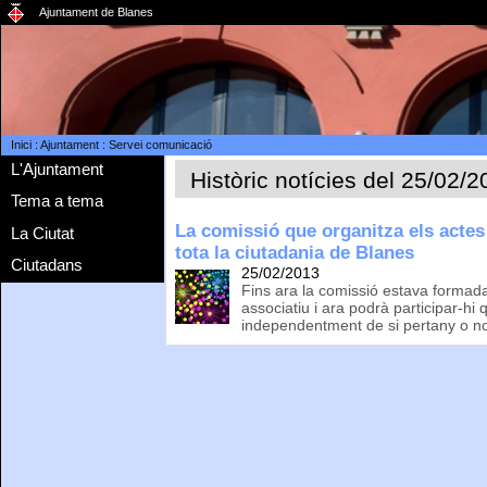
Ajuntament de Blanes
Inici
:
Ajuntament
:
Servei comunicació
L'Ajuntament
Històric notícies del 25/02/
Tema a tema
La comissió que organitza els actes
La Ciutat
tota la ciutadania de Blanes
Ciutadans
25/02/2013
Fins ara la comissió estava formada
associatiu i ara podrà participar-hi
independentment de si pertany o no