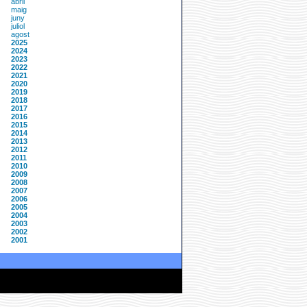
abril
maig
juny
juliol
agost
2025
2024
2023
2022
2021
2020
2019
2018
2017
2016
2015
2014
2013
2012
2011
2010
2009
2008
2007
2006
2005
2004
2003
2002
2001