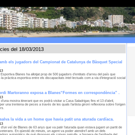
ícies del 18/03/2013
 amb els jugadors del Campionat de Catalunya de Bàsquet Special
L
13
 Esportiva Blanes ha allotjat prop de 500 jugadors d’entitats d’arreu del país que
la pràctica esportiva entre els discapacitats intel·lectuals com a via d’integració social
 Jordi Martoranno exposa a Blanes“Formes en correspondència” .
13
 d’una mostra itinerant que es podrà visitar a Casa Saladrigas fins el 13 d’abril,
er una trentena de peces a través de les quals l’artista gironí reflexiona sobre l’origen
ers.
 salva la vida a un home que havia patit una aturada cardíaca.
13
 d’un veí de Blanes de 63 anys que va patir l’aturada quan estava jugant un partit de
e veterans. En qüestió de minuts, un agent va poder atendre’l amb un dels
·ladors automàtics de què disposen els cotxes patrulla, a l’espera de l’arribada del