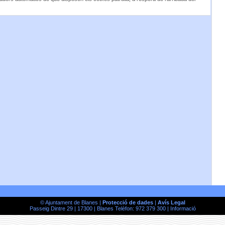
© Ajuntament de Blanes |
Protecció de dades
|
Avís Legal
Passeig Dintre 29 | 17300 | Blanes Telèfon: 972 379 300 |
Informació