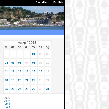
Castellano
English
març / 2013
dl.
dt.
dc.
dj.
dv.
ds.
dg.
01
02
03
04
05
06
07
08
09
10
11
12
13
14
15
16
17
18
19
20
21
22
23
24
25
26
27
28
29
30
31
2026
gener
febrer
març