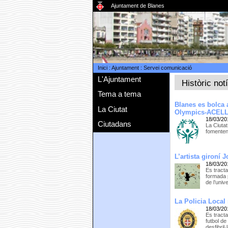
Ajuntament de Blanes
Inici
:
Ajuntament
:
Servei comunicació
L'Ajuntament
Històric not
Tema a tema
Blanes es bolca
La Ciutat
Olympics-ACEL
18/03/20
Ciutadans
La Ciutat
fomenten 
L’artista gironí
18/03/20
Es tracta
formada p
de l’univ
La Policia Local
18/03/20
Es tracta
futbol d
desfibril