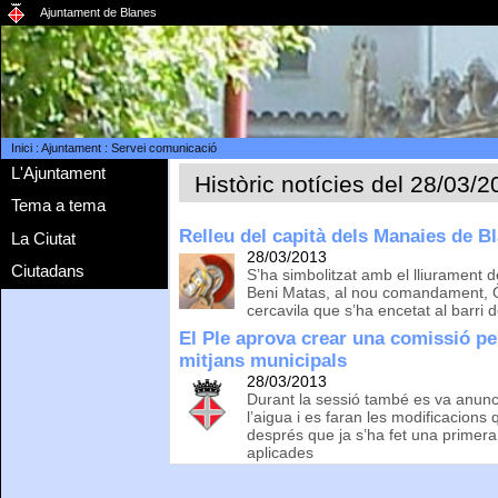
Ajuntament de Blanes
Inici
:
Ajuntament
:
Servei comunicació
L'Ajuntament
Històric notícies del 28/03/
Tema a tema
Relleu del capità dels Manaies de B
La Ciutat
28/03/2013
Ciutadans
S’ha simbolitzat amb el lliurament de
Beni Matas, al nou comandament, Ò
cercavila que s’ha encetat al barri
El Ple aprova crear una comissió pe
mitjans municipals
28/03/2013
Durant la sessió també es va anunci
l’aigua i es faran les modificacions
després que ja s’ha fet una primera
aplicades