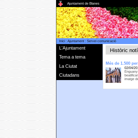
Ajuntament de Blanes
Inici
:
Ajuntament
:
Servei comunicació
L'Ajuntament
Històric not
Tema a tema
Més de 1.500 per
La Ciutat
02/04/20
Enguany l
Ciutadans
beatifica
imatge de