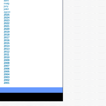
abril
maig
juny
juliol
agost
2025
2024
2023
2022
2021
2020
2019
2018
2017
2016
2015
2014
2013
2012
2011
2010
2009
2008
2007
2006
2005
2004
2003
2002
2001