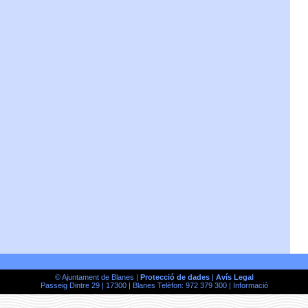
© Ajuntament de Blanes |
Protecció de dades
|
Avís Legal
Passeig Dintre 29 | 17300 | Blanes Telèfon: 972 379 300 |
Informació