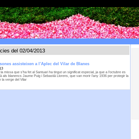
ícies del 02/04/2013
sones assisteixen a l’Aplec del Vilar de Blanes
13
a missa que s’ha fet al Santuari ha tingut un significat especial, ja que a l’octubre es
rà als blanencs Jaume Puig i Sebastià Llorens, que van morir l’any 1936 per protegir la
 la verge del Vilar