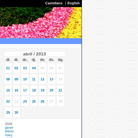
Castellano
English
abril / 2013
dl.
dt.
dc.
dj.
dv.
ds.
dg.
01
02
03
04
05
06
07
08
09
10
11
12
13
14
15
16
17
18
19
20
21
22
23
24
25
26
27
28
29
30
2026
gener
febrer
març