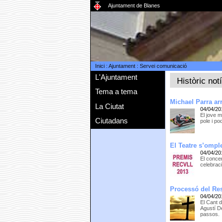
Ajuntament de Blanes
Inici
:
Ajuntament
:
Servei comunicació
L'Ajuntament
Històric not
Tema a tema
Michael Parra a
La Ciutat
04/04/20
El jove 
Ciutadans
pole i po
El Teatre s’ompl
04/04/20
El conce
celebraci
Processó del Res
04/04/20
El Cant d
Agustí D
passos.