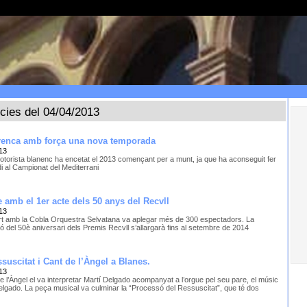
ícies del 04/04/2013
rrenca amb força una nova temporada
13
motorista blanenc ha encetat el 2013 començant per a munt, ja que ha aconseguit fer
di al Campionat del Mediterrani
e amb el 1er acte dels 50 anys del Recvll
13
rt amb la Cobla Orquestra Selvatana va aplegar més de 300 espectadors. La
ó del 50è aniversari dels Premis Recvll s’allargarà fins al setembre de 2014
suscitat i Cant de l’Àngel a Blanes.
13
e l’Àngel el va interpretar Martí Delgado acompanyat a l’orgue pel seu pare, el músic
elgado. La peça musical va culminar la “Processó del Ressuscitat”, que té dos