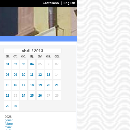
Castellano
English
abril / 2013
dl.
dt.
dc.
dj.
dv.
ds.
dg.
01
02
03
04
05
06
07
08
09
10
11
12
13
14
15
16
17
18
19
20
21
22
23
24
25
26
27
28
29
30
2026
gener
febrer
març