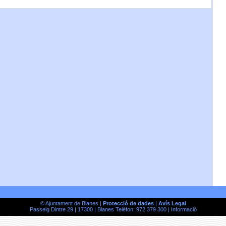
© Ajuntament de Blanes |
Protecció de dades
|
Avís Legal
Passeig Dintre 29 | 17300 | Blanes Telèfon: 972 379 300 |
Informació