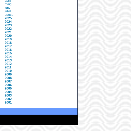
abril
maig
juny
juliol
agost
2025
2024
2023
2022
2021
2020
2019
2018
2017
2016
2015
2014
2013
2012
2011
2010
2009
2008
2007
2006
2005
2004
2003
2002
2001