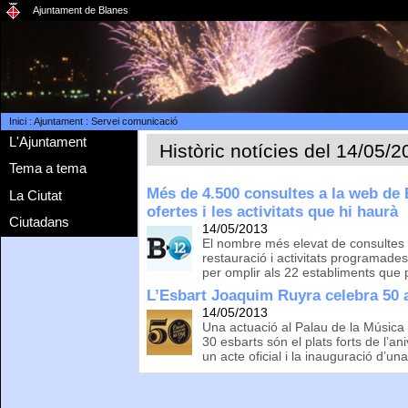
Ajuntament de Blanes
Inici
:
Ajuntament
:
Servei comunicació
L'Ajuntament
Històric notícies del 14/05/
Tema a tema
Més de 4.500 consultes a la web de 
La Ciutat
ofertes i les activitats que hi haurà
Ciutadans
14/05/2013
El nombre més elevat de consultes
restauració i activitats programade
per omplir als 22 establiments que 
L’Esbart Joaquim Ruyra celebra 50 a
14/05/2013
Una actuació al Palau de la Músic
30 esbarts són el plats forts de l’a
un acte oficial i la inauguració d’un