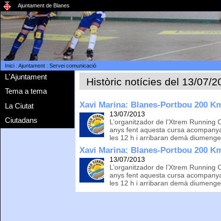
Ajuntament de Blanes
Inici
:
Ajuntament
:
Servei comunicació
L'Ajuntament
Històric notícies del 13/07/
Tema a tema
Xavi Marina: Blanes-Portbou 200 K
La Ciutat
13/07/2013
Ciutadans
L’organitzador de l’Xtrem Running 
anys fent aquesta cursa acompanyat
les 12 h i arribaran demà diumenge
Xavi Marina: Blanes-Portbou 200 K
13/07/2013
L’organitzador de l’Xtrem Running 
anys fent aquesta cursa acompanyat
les 12 h i arribaran demà diumenge