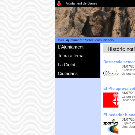
Ajuntament de Blanes
Inici
:
Ajuntament
:
Servei comunicació
L'Ajuntament
Històric not
Tema a tema
Destacada actuaci
La Ciutat
31/07/20
El ciclis
Ciutadans
de setman
El Ple aprova ve
31/07/20
La sessi
l’aplicac
El nedador blan
31/07/20
El jove e
dies des