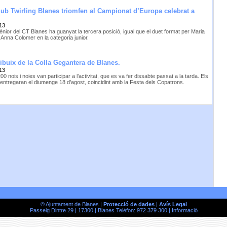
Club Twirling Blanes triomfen al Campionat d’Europa celebrat a
13
ènior del CT Blanes ha guanyat la tercera posició, igual que el duet format per Maria
 Anna Colomer en la categoria junior.
ibuix de la Colla Gegantera de Blanes.
13
0 nois i noies van participar a l’activitat, que es va fer dissabte passat a la tarda. Els
’entregaran el diumenge 18 d’agost, coincidint amb la Festa dels Copatrons.
© Ajuntament de Blanes |
Protecció de dades
|
Avís Legal
Passeig Dintre 29 | 17300 | Blanes Telèfon: 972 379 300 |
Informació