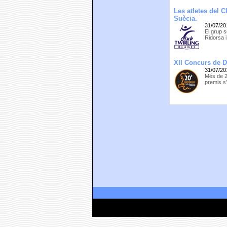
Les atletes del 
Suècia.
31/07/20
El grup s
Ridorsa i
XII Concurs de D
31/07/20
Més de 20
premis s