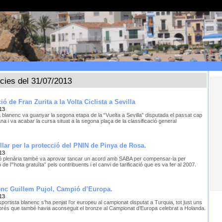
ícies del 31/07/2013
ó de Fran Zurita a la Volta Ciclista a Sevilla
13
ta blanenc va guanyar la segona etapa de la “Vuelta a Sevilla” disputada el passat cap
a i va acabar la cursa situat a la segona plaça de la classificació general
tllar per la protecció del PNIN de Pinya de Rosa.
13
ó plenària també va aprovar tancar un acord amb SABA per compensar-la per
ió de l’”hota gratuïta” pels contribuents i el canvi de tarificació que es va fer al 2007.
enc Guillem Pujol, Campió d’Europa.
13
sportista blanenc s’ha penjat l’or europeu al campionat disputat a Turquia, tot just uns
prés que també havia aconseguit el bronze al Campionat d’Europa celebrat a Holanda.