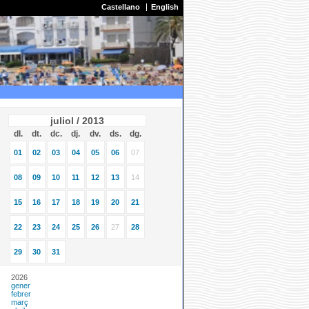
Castellano
English
juliol / 2013
dl.
dt.
dc.
dj.
dv.
ds.
dg.
01
02
03
04
05
06
07
08
09
10
11
12
13
14
15
16
17
18
19
20
21
22
23
24
25
26
27
28
29
30
31
2026
gener
febrer
març