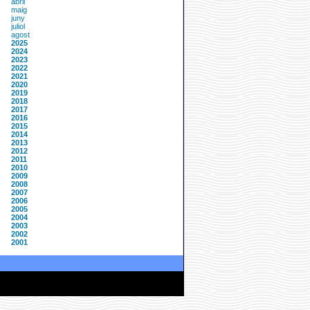
abril
maig
juny
juliol
agost
2025
2024
2023
2022
2021
2020
2019
2018
2017
2016
2015
2014
2013
2012
2011
2010
2009
2008
2007
2006
2005
2004
2003
2002
2001