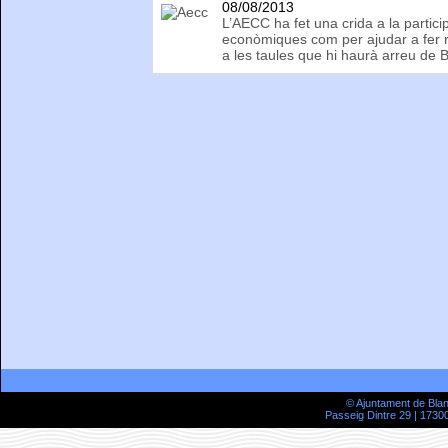
08/08/2013
L’AECC ha fet una crida a la partici
econòmiques com per ajudar a fer r
a les taules que hi haurà arreu de 
© Ajuntament de Bla
Passeig Dintre 29 | 17300