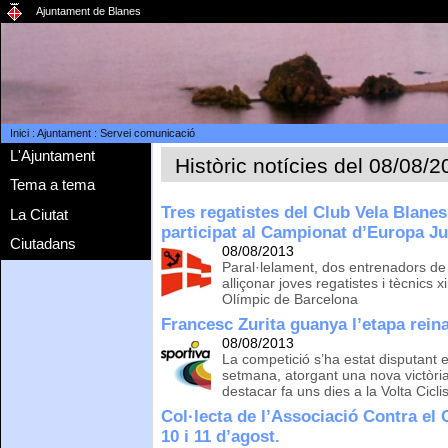
Ajuntament de Blanes
Inici
:
Ajuntament
:
Servei comunicació
L'Ajuntament
Històric notícies del 08/08/
Tema a tema
Tres regatistes del Club Vela Blanes
La Ciutat
participat al Campionat d’Europa Ju
Ciutadans
08/08/2013
Paral·lelament, dos entrenadors de l
alliçonar joves regatistes i tècnics 
Olímpic de Barcelona
Francesc Zurita guanya l’etapa reina
08/08/2013
La competició s’ha estat disputant el
setmana, atorgant una nova victòria 
destacar fa uns dies a la Volta Ciclis
Col·lecta de l’Associació Contra el
10 i 11 d’agost.