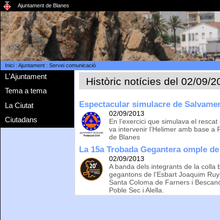
Ajuntament de Blanes
Inici
:
Ajuntament
:
Servei comunicació
L'Ajuntament
Històric notícies del 02/09/
Tema a tema
Espectacular simulacre de Salvament
La Ciutat
02/09/2013
Ciutadans
En l’exercici que simulava el rescat
va intervenir l’Helimer amb base a R
de Blanes
La 15a Trobada Gegantera omple de p
02/09/2013
A banda dels integrants de la colla
gegantons de l’Esbart Joaquim Ruyr
Santa Coloma de Farners i Bescanó 
Poble Sec i Alella.