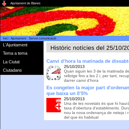
Ajuntament de Blanes
Inici
:
Ajuntament
:
Servei comunicació
L'Ajuntament
Històric notícies del 25/10/
Tema a tema
Canvi d’hora la matinada de dissab
La Ciutat
25/10/2013
Ciutadans
Quan siguin les 3 de la matinada d
rellotge fins a les 2 i, per tant, r
darrer canvi d’hora
Es congelen la major part d'ordenanc
que baixa un 0’5%
25/10/2013
Una de les novetats és que hi haurà
taxa d’obertura d’establiments. Dur
nou la nova ordenança de neteja i 
del que és habitual