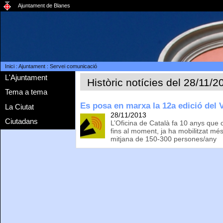
Ajuntament de Blanes
Inici
:
Ajuntament
:
Servei comunicació
L'Ajuntament
Històric notícies del 28/11/2
Tema a tema
Es posa en marxa la 12a edició del V
La Ciutat
28/11/2013
Ciutadans
L’Oficina de Català fa 10 anys que
fins al moment, ja ha mobilitzat m
mitjana de 150-300 persones/any