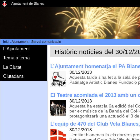
Ajuntament de Blanes
Inici
:
Ajuntament
:
Servei comunicació
L'Ajuntament
Històric notícies del 30/12/
Tema a tema
L’Ajuntament homenatja el PA Blan
La Ciutat
30/12/2013
Ciutadans
Aquesta tarda s’ha fet a la sala de p
Patinatge Artístic Blanes Fundació 
El Teatre acomiada el 2013 amb un 
30/12/2013
Aquesta ha estat la 6a edició del C
per ex músics de la Banda del Col·
protagonitzarà una actuació el 3 d
L’equip de 470 del Club Vela Blane
30/12/2013
L’entitat blanenca fa els darrers pre
l’International Gran Prix Vila de Bl