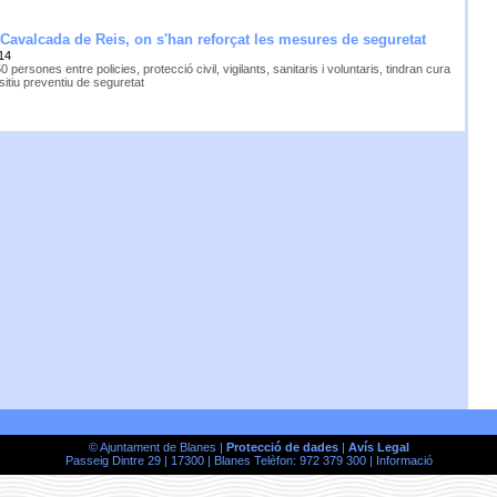
a Cavalcada de Reis, on s'han reforçat les mesures de seguretat
14
 persones entre policies, protecció civil, vigilants, sanitaris i voluntaris, tindran cura
sitiu preventiu de seguretat
© Ajuntament de Blanes |
Protecció de dades
|
Avís Legal
Passeig Dintre 29 | 17300 | Blanes Telèfon: 972 379 300 |
Informació