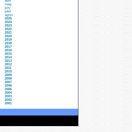
abril
maig
juny
juliol
agost
2025
2024
2023
2022
2021
2020
2019
2018
2017
2016
2015
2014
2013
2012
2011
2010
2009
2008
2007
2006
2005
2004
2003
2002
2001