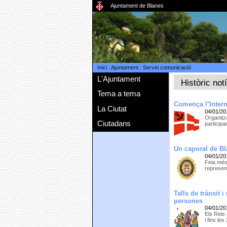
Ajuntament de Blanes
Inici
:
Ajuntament
:
Servei comunicació
L'Ajuntament
Històric not
Tema a tema
Comença l’Intern
La Ciutat
04/01/20
Organitz
Ciutadans
participa
Un caporal de Bl
04/01/20
Feia més
represen
Talls de trànsit
persones
04/01/20
Els Reis 
i fins le