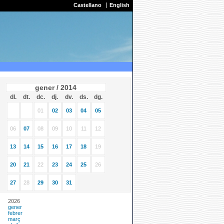
Castellano
English
gener / 2014
dl.
dt.
dc.
dj.
dv.
ds.
dg.
01
02
03
04
05
06
07
08
09
10
11
12
13
14
15
16
17
18
19
20
21
22
23
24
25
26
27
28
29
30
31
2026
gener
febrer
març