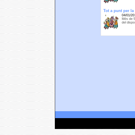
Tot a punt per l
04/01/20
Més de 50
del dispo