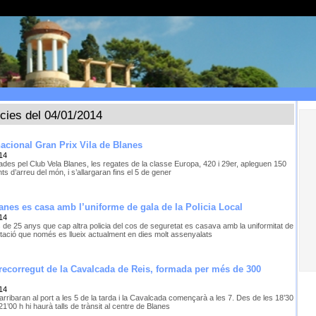
ícies del 04/01/2014
acional Gran Prix Vila de Blanes
14
ades pel Club Vela Blanes, les regates de la classe Europa, 420 i 29er, apleguen 150
nts d’arreu del món, i s’allargaran fins el 5 de gener
anes es casa amb l’uniforme de gala de la Policia Local
14
 de 25 anys que cap altra policia del cos de seguretat es casava amb la uniformitat de
tació que només es llueix actualment en dies molt assenyalats
 i recorregut de la Cavalcada de Reis, formada per més de 300
14
arribaran al port a les 5 de la tarda i la Cavalcada començarà a les 7. Des de les 18’30
s 21’00 h hi haurà talls de trànsit al centre de Blanes