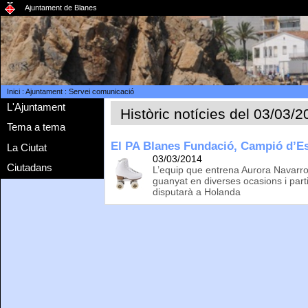
Ajuntament de Blanes
Inici
:
Ajuntament
:
Servei comunicació
L'Ajuntament
Històric notícies del 03/03/
Tema a tema
El PA Blanes Fundació, Campió d’E
La Ciutat
03/03/2014
Ciutadans
L’equip que entrena Aurora Navarro h
guanyat en diverses ocasions i par
disputarà a Holanda