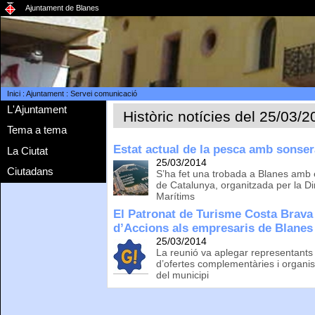
Ajuntament de Blanes
Inici
:
Ajuntament
:
Servei comunicació
L'Ajuntament
Històric notícies del 25/03/
Tema a tema
Estat actual de la pesca amb sonse
La Ciutat
25/03/2014
Ciutadans
S’ha fet una trobada a Blanes amb
de Catalunya, organitzada per la Di
Marítims
El Patronat de Turisme Costa Brava 
d’Accions als empresaris de Blanes
25/03/2014
La reunió va aplegar representants d
d’ofertes complementàries i organis
del municipi