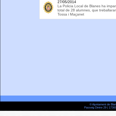
27/05/2014
La Policia Local de Blanes ha impa
total de 28 alumnes, que treballaran
Tossa i Maçanet
© Ajuntament de Bla
Passeig Dintre 29 | 17300