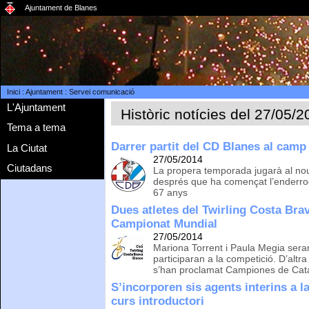
Ajuntament de Blanes
Inici
:
Ajuntament
:
Servei comunicació
L'Ajuntament
Històric notícies del 27/05/
Tema a tema
Darrer partit del CD Blanes al camp 
La Ciutat
27/05/2014
Ciutadans
La propera temporada jugarà al nou
després que ha començat l’enderroc 
67 anys
Dues atletes del Twirling Costa Bra
Campionat Mundial
27/05/2014
Mariona Torrent i Paula Megia sera
participaran a la competició. D’altr
s’han proclamat Campiones de Cat
S’incorporen sis agents interins a l
curs introductori