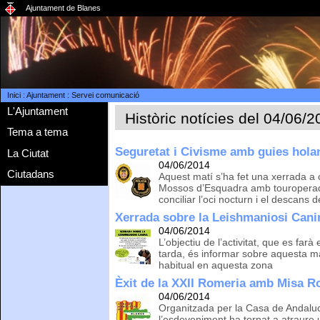
Ajuntament de Blanes
Inici
:
Ajuntament
:
Servei comunicació
L'Ajuntament
Històric notícies del 04/06/
Tema a tema
Seguretat i Civisme amb guies hola
La Ciutat
04/06/2014
Ciutadans
Aquest matí s’ha fet una xerrada a c
Mossos d’Esquadra amb touroperad
conciliar l’oci nocturn i el descans 
Xerrada sobre la Leishmaniosi Canin
04/06/2014
L’objectiu de l’activitat, que es farà
tarda, és informar sobre aquesta m
habitual en aquesta zona
Èxit de la XXII Romeria amb Misa R
04/06/2014
Organitzada per la Casa de Andalu
l’esdeveniment ha tornat a atraure 