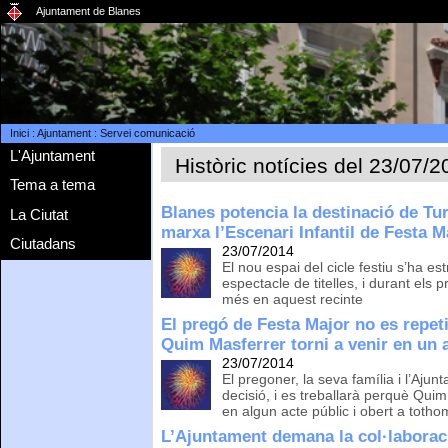
Ajuntament de Blanes
Inici
:
Ajuntament
:
Servei comunicació
L'Ajuntament
Històric notícies del 23/07/
Tema a tema
Blanes potencia la destinació de Tu
La Ciutat
marxa l’Escenari Infantil de Festa M
Ciutadans
23/07/2014
El nou espai del cicle festiu s’ha 
espectacle de titelles, i durant els 
més en aquest recinte
El pregó de Festa Major no es repeti
Quim Masferrer torni a venir en un 
23/07/2014
El pregoner, la seva família i l’Aj
decisió, i es treballarà perquè Quim 
en algun acte públic i obert a totho
L’Ajuntament demana la col·laborac