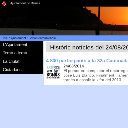
Ajuntament de Blanes
Inici
:
Ajuntament
:
Servei comunicació
L'Ajuntament
Històric notícies del 24/08/
Tema a tema
4.800 participants a la 32a Caminad
La Ciutat
24/08/2014
Ciutadans
El primer en completar el recorregut
José Luis Blanco. Finalment, l’ame
tornés a assolir la xifra del 2013