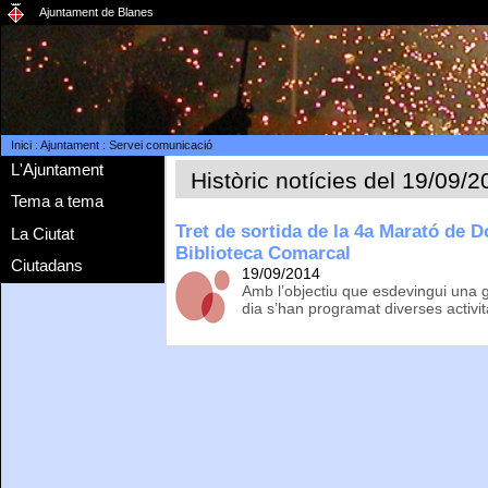
Ajuntament de Blanes
Inici
:
Ajuntament
:
Servei comunicació
L'Ajuntament
Històric notícies del 19/09/
Tema a tema
Tret de sortida de la 4a Marató de 
La Ciutat
Biblioteca Comarcal
Ciutadans
19/09/2014
Amb l’objectiu que esdevingui una gra
dia s’han programat diverses activi