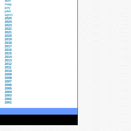
abril
maig
juny
juliol
agost
2025
2024
2023
2022
2021
2020
2019
2018
2017
2016
2015
2014
2013
2012
2011
2010
2009
2008
2007
2006
2005
2004
2003
2002
2001