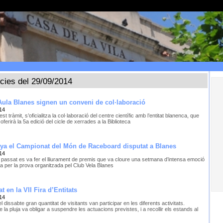
ícies del 29/09/2014
ula Blanes signen un conveni de col·laboració
14
t tràmit, s’oficialitza la col·laboració del centre científic amb l’entitat blanenca, que
ferirà la 5a edició del cicle de xerrades a la Biblioteca
nya el Campionat del Món de Raceboard disputat a Blanes
14
 passat es va fer el lliurament de premis que va cloure una setmana d’intensa emoció
da per la prova organitzada pel Club Vela Blanes
t en la VII Fira d’Entitats
14
del dissabte gran quantitat de visitants van participar en les diferents activitats.
la pluja va obligar a suspendre les actuacions previstes, i a recollir els estands al