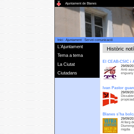
Ajuntament de Blanes
Inici
:
Ajuntament
:
Servei comunicació
L'Ajuntament
Històric not
Tema a tema
El CEAB-CSIC i A
La Ciutat
29/09/20
Amb aques
Ciutadans
enguany o
Ivan Pastor gua
29/09/20
Dissabte
propicia
Blanes s’ha bolca
29/09/20
Al llarg 
Diumenge 
migdia