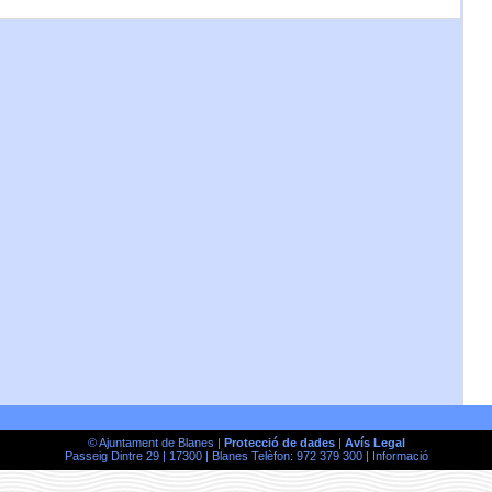
© Ajuntament de Blanes |
Protecció de dades
|
Avís Legal
Passeig Dintre 29 | 17300 | Blanes Telèfon: 972 379 300 |
Informació