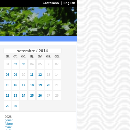
Castellano
English
setembre / 2014
dl.
dt.
dc.
dj.
dv.
ds.
dg.
01
02
03
04
05
06
07
08
09
10
11
12
13
14
15
16
17
18
19
20
21
22
23
24
25
26
27
28
29
30
2026
gener
febrer
març