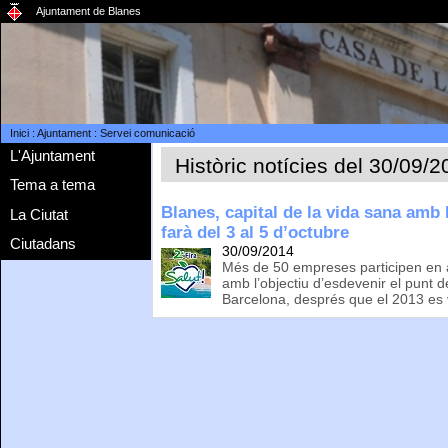
Ajuntament de Blanes
Inici
:
Ajuntament
:
Servei comunicació
L'Ajuntament
Històric notícies del 30/09/
Tema a tema
Blanes, capital de la vida sana amb 
La Ciutat
farà del 3 al 5 d’octubre
Ciutadans
30/09/2014
Més de 50 empreses participen en 
amb l’objectiu d’esdevenir el punt d
Barcelona, després que el 2013 es v