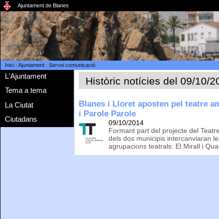
Ajuntament de Blanes
Inici
:
Ajuntament
:
Servei comunicació
L'Ajuntament
Històric notícies del 09/10/
Tema a tema
Blanes i Lloret aposten pel teatre 
La Ciutat
i Parole Parole
Ciutadans
09/10/2014
Formant part del projecte del Teatr
dels dos municipis intercanviaran le
agrupacions teatrals: El Mirall i Qu