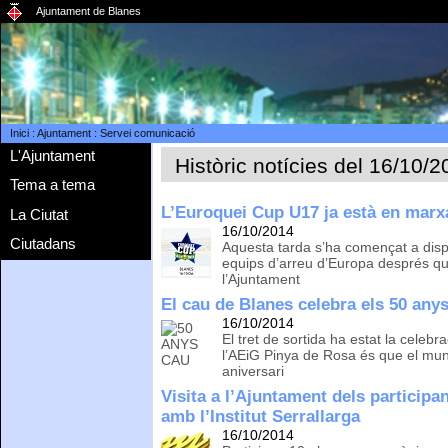
Ajuntament de Blanes
Inici
:
Ajuntament
:
Servei comunicació
L'Ajuntament
Històric notícies del 16/10/
Tema a tema
L’Euroquei Cup U17 ja està en marx
La Ciutat
16/10/2014
Ciutadans
Aquesta tarda s’ha començat a disp
equips d’arreu d’Europa després que
l’Ajuntament
El cau de Blanes celebra els 50 anys
16/10/2014
El tret de sortida ha estat la celebra
l’AEiG Pinya de Rosa és que el mun
aniversari
Visita a l’Ajuntament dels partici
amb l’Institut Serrallarga
16/10/2014