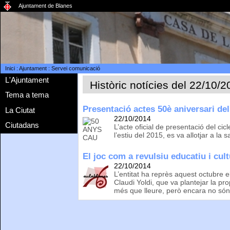
Ajuntament de Blanes
Inici
:
Ajuntament
:
Servei comunicació
L'Ajuntament
Històric notícies del 22/10/
Tema a tema
Presentació actes 50è aniversari de
La Ciutat
22/10/2014
Ciutadans
L’acte oficial de presentació del ci
l’estiu del 2015, es va allotjar a la 
El joc com a revulsiu educatiu i cul
22/10/2014
L’entitat ha reprès aquest octubre 
Claudi Yoldi, que va plantejar la pro
més que lleure, però encara no són