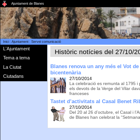
Ajuntament de Blanes
Inici
:
Ajuntament
:
Servei comunicació
L'Ajuntament
Històric notícies del 27/10/
Tema a tema
Blanes renova un any més el Vot de 
La Ciutat
bicentenària
Ciutadans
27/10/2014
La celebració es remunta al 1795 i
els devots de la Verge del Vilar dav
franceses
Tastet d’activitats al Casal Benet R
27/10/2014
Del 20 al 26 d’octubre, el Casal i l’
de Blanes han celebrat la “Setman