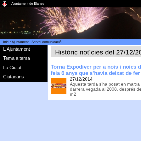
Ajuntament de Blanes
Inici
:
Ajuntament
:
Servei comunicació
L'Ajuntament
Històric notícies del 27/12/
Tema a tema
Torna Expodiver per a nois i noies 
La Ciutat
feia 6 anys que s’havia deixat de fer
Ciutadans
27/12/2014
Aquesta tarda s’ha posat en marxa 
darrera vegada al 2008, després d
m2