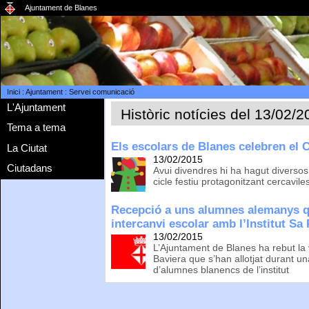
Ajuntament de Blanes
Inici
:
Ajuntament
:
Servei comunicació
L'Ajuntament
Històric notícies del 13/02/
Tema a tema
Els escolars de Blanes celebren el 
La Ciutat
13/02/2015
Ciutadans
Avui divendres hi ha hagut diversos
cicle festiu protagonitzant cercaviles
Recepció a uns alumnes alemanys q
intercanvi escolar amb l’Institut Sa
13/02/2015
L’Ajuntament de Blanes ha rebut la 
Baviera que s’han allotjat durant u
d’alumnes blanencs de l’institut