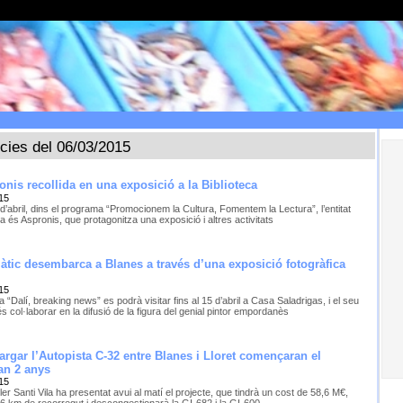
ícies del 06/03/2015
ronis recollida en una exposició a la Biblioteca
15
 d’abril, dins el programa “Promocionem la Cultura, Fomentem la Lectura”, l’entitat
 és Aspronis, que protagonitza una exposició i altres activitats
àtic desembarca a Blanes a través d’una exposició fotogràfica
15
 “Dalí, breaking news” es podrà visitar fins al 15 d’abril a Casa Saladrigas, i el seu
és col·laborar en la difusió de la figura del genial pintor empordanès
largar l’Autopista C-32 entre Blanes i Lloret començaran el
an 2 anys
15
ler Santi Vila ha presentat avui al matí el projecte, que tindrà un cost de 58,6 M€,