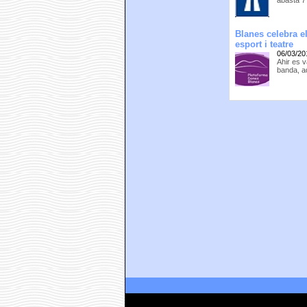
abasta 7
Blanes celebra e
esport i teatre
06/03/20
Ahir es 
banda, a