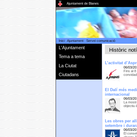
Ajuntament de Blanes
Inici
:
Ajuntament
:
Servei comunicació
L'Ajuntament
Històric not
Tema a tema
L’activitat d’Asp
La Ciutat
06/03/20
Fins al 8
Ciutadans
convidada
El Dalí més medi
internacional
06/03/20
La mostra
objectiu 
Les obres per al
setembre i durar
06/03/20
El consel