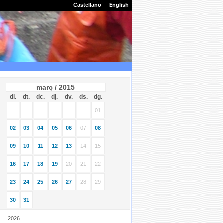
Castellano
English
març / 2015
dl.
dt.
dc.
dj.
dv.
ds.
dg.
01
02
03
04
05
06
07
08
09
10
11
12
13
14
15
16
17
18
19
20
21
22
23
24
25
26
27
28
29
30
31
2026