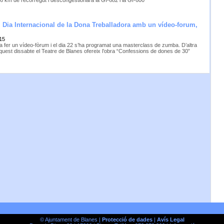
’6 km de recorregut i descongestionarà la GI-682 i la GI-600
l Dia Internacional de la Dona Treballadora amb un vídeo-forum,
15
va fer un vídeo-fòrum i el dia 22 s’ha programat una masterclass de zumba. D’altra
quest dissabte el Teatre de Blanes ofereix l’obra “Confessions de dones de 30”
© Ajuntament de Blanes |
Protecció de dades
|
Avís Legal