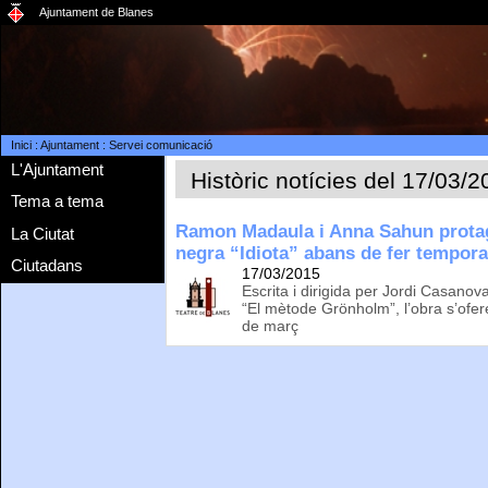
Ajuntament de Blanes
Inici
:
Ajuntament
:
Servei comunicació
L'Ajuntament
Històric notícies del 17/03/
Tema a tema
Ramon Madaula i Anna Sahun protag
La Ciutat
negra “Idiota” abans de fer tempor
Ciutadans
17/03/2015
Escrita i dirigida per Jordi Casan
“El mètode Grönholm”, l’obra s’ofer
de març