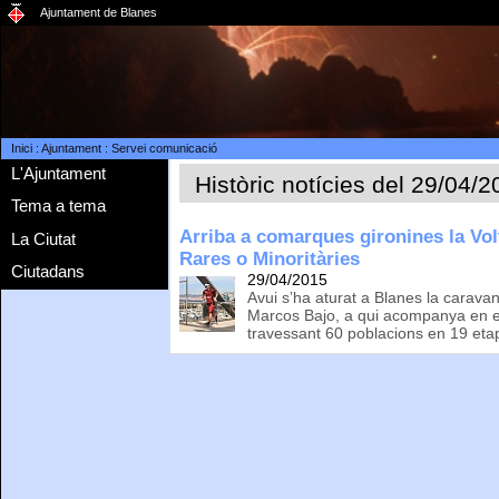
Ajuntament de Blanes
Inici
:
Ajuntament
:
Servei comunicació
L'Ajuntament
Històric notícies del 29/04/
Tema a tema
Arriba a comarques gironines la Volt
La Ciutat
Rares o Minoritàries
Ciutadans
29/04/2015
Avui s’ha aturat a Blanes la carava
Marcos Bajo, a qui acompanya en e
travessant 60 poblacions en 19 eta