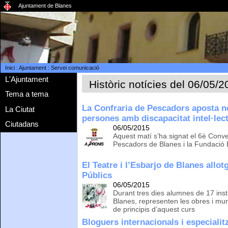
Ajuntament de Blanes
Inici
:
Ajuntament
:
Servei comunicació
L'Ajuntament
Històric notícies del 06/05/
Tema a tema
La Confraria de Pescadors aposta n
La Ciutat
persones amb discapacitat intel·lec
Ciutadans
06/05/2015
Aquest matí s’ha signat el 6è Conve
Pescadors de Blanes i la Fundació E
El Teatre i l’Esbarjo de Blanes allot
Públics
06/05/2015
Durant tres dies alumnes de 17 insti
Blanes, representen les obres i mu
de principis d’aquest curs
Bloguers internacionals i especialitz