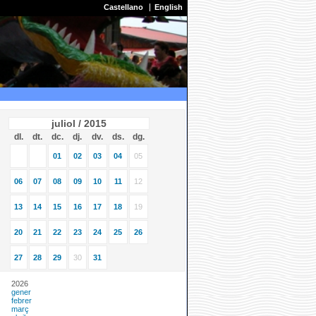
Castellano
English
juliol / 2015
dl.
dt.
dc.
dj.
dv.
ds.
dg.
01
02
03
04
05
06
07
08
09
10
11
12
13
14
15
16
17
18
19
20
21
22
23
24
25
26
27
28
29
30
31
2026
gener
febrer
març