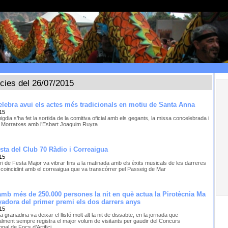
ícies del 26/07/2015
elebra avui els actes més tradicionals en motiu de Santa Anna
15
gdia s’ha fet la sortida de la comitiva oficial amb els gegants, la missa concelebrada i
de Morratxes amb l’Esbart Joaquim Ruyra
esta del Club 70 Ràdio i Correaigua
15
i de Festa Major va vibrar fins a la matinada amb els èxits musicals de les darreres
coincidint amb el correaigua que va transcórrer pel Passeig de Mar
mb més de 250.000 persones la nit en què actua la Pirotècnia Ma
adora del primer premi els dos darrers anys
15
 granadina va deixar el llistó molt alt la nit de dissabte, en la jornada que
nalment sempre registra el major volum de visitants per gaudir del Concurs
onal de Focs d’Artifici