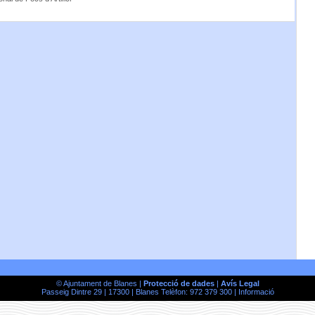
© Ajuntament de Blanes |
Protecció de dades
|
Avís Legal
Passeig Dintre 29 | 17300 | Blanes Telèfon: 972 379 300 |
Informació