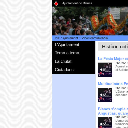
Ajuntament de Blanes
Inici
:
Ajuntament
:
Servei comunicació
L'Ajuntament
Històric not
Tema a tema
La Festa Major c
La Ciutat
26/07/20
Aquest mi
Ciutadans
el Ball 
Multitudinària F
26/07/20
L’Escenar
dècades 
Blanes s’omple a
Angustias, guany
26/07/20
L’empresa
tradicio
Internaci