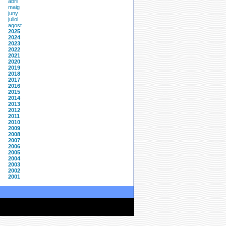
abril
maig
juny
juliol
agost
2025
2024
2023
2022
2021
2020
2019
2018
2017
2016
2015
2014
2013
2012
2011
2010
2009
2008
2007
2006
2005
2004
2003
2002
2001