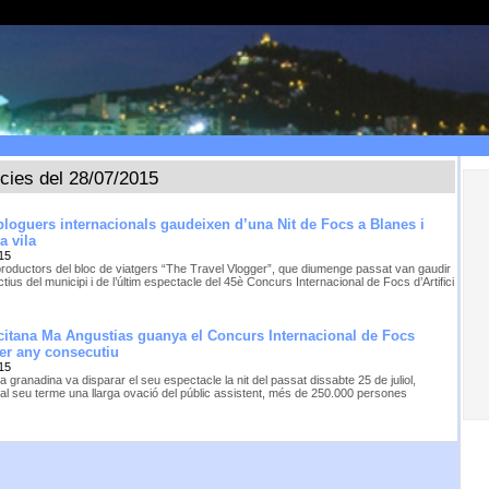
ícies del 28/07/2015
loguers internacionals gaudeixen d’una Nit de Focs a Blanes i
a vila
15
productors del bloc de viatgers “The Travel Vlogger”, que diumenge passat van gaudir
ctius del municipi i de l’últim espectacle del 45è Concurs Internacional de Focs d’Artifici
citana Ma Angustias guanya el Concurs Internacional de Focs
rcer any consecutiu
15
 granadina va disparar el seu espectacle la nit del passat dissabte 25 de juliol,
 al seu terme una llarga ovació del públic assistent, més de 250.000 persones