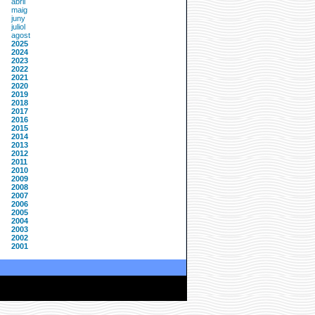
abril
maig
juny
juliol
agost
2025
2024
2023
2022
2021
2020
2019
2018
2017
2016
2015
2014
2013
2012
2011
2010
2009
2008
2007
2006
2005
2004
2003
2002
2001