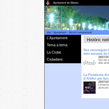
Ajuntament de Blanes
Inici
:
Ajuntament
:
Servei comunicació
L'Ajuntament
Històric not
Tema a tema
Dos reconeguts b
La Ciutat
dels encants de l
28/07/20
Ciutadans
Són els 
dels atra
La Pirotècnia Ac
d’Artifici per te
28/07/20
L’empresa
aixecant