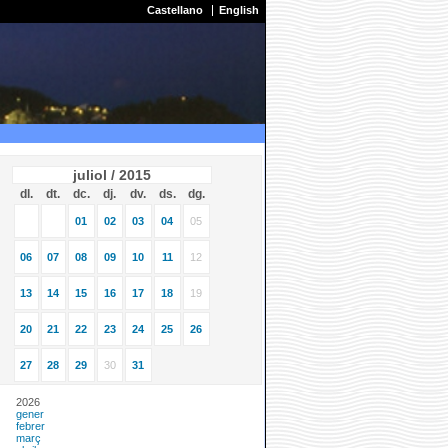
Castellano
English
juliol / 2015
dl.
dt.
dc.
dj.
dv.
ds.
dg.
01
02
03
04
05
06
07
08
09
10
11
12
13
14
15
16
17
18
19
20
21
22
23
24
25
26
27
28
29
30
31
2026
gener
febrer
març