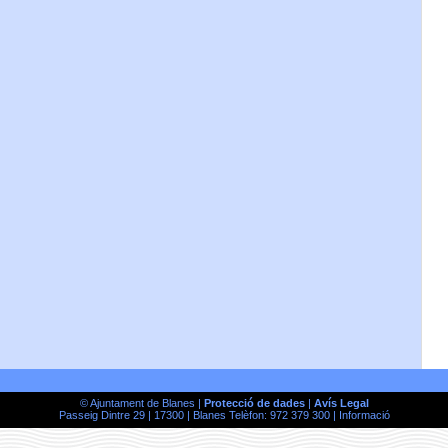
© Ajuntament de Blanes |
Protecció de dades
|
Avís Legal
Passeig Dintre 29 | 17300 | Blanes Telèfon: 972 379 300 |
Informació