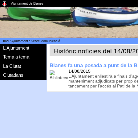
Ajuntament de Blanes
Inici
:
Ajuntament
:
Servei comunicació
L'Ajuntament
Històric notícies del 14/08/
Tema a tema
Blanes fa una posada a punt de la 
La Ciutat
14/08/2015
Ciutadans
L’Ajuntament enllestirà a finals d’ag
manteniment adjudicats per prop d
tancament per l’accés al Pati de la