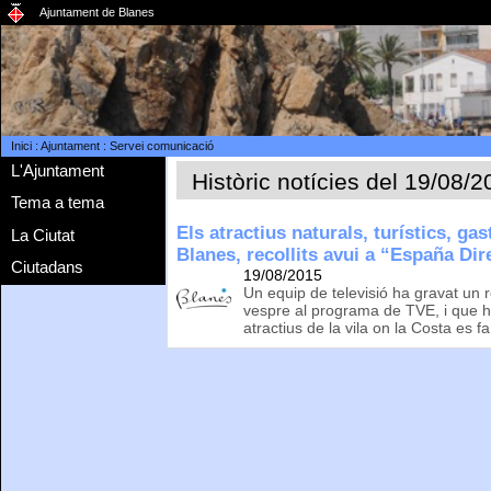
Ajuntament de Blanes
Inici
:
Ajuntament
:
Servei comunicació
L'Ajuntament
Històric notícies del 19/08/
Tema a tema
Els atractius naturals, turístics, ga
La Ciutat
Blanes, recollits avui a “España Dir
Ciutadans
19/08/2015
Un equip de televisió ha gravat un 
vespre al programa de TVE, i que ha
atractius de la vila on la Costa es f