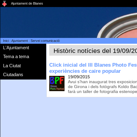
Ajuntament de Blanes
Inici
:
Ajuntament
:
Servei comunicació
L'Ajuntament
Històric notícies del 19/09/
Tema a tema
Click inicial del III Blanes Photo Fe
La Ciutat
experiències de caire popular
Ciutadans
19/09/2015
Avui s’han inaugurat tres exposicion
de Girona i dels fotògrafs Koldo Badi
farà un taller de fotografia estenop