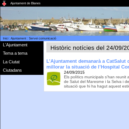
Ajuntament de Blanes
Inici
:
Ajuntament
:
Servei comunicació
L'Ajuntament
Històric notícies del 24/09/
Tema a tema
L’Ajuntament demanarà a CatSalut q
La Ciutat
millorar la situació de l’Hospital C
Ciutadans
24/09/2015
Els polítics municipals s’han reunit
de Salut del Maresme i la Selva i d
situació que hi ha hagut aquest esti