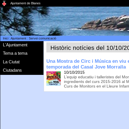
Ajuntament de Blanes
Inici
:
Ajuntament
:
Servei comunicació
L'Ajuntament
Històric notícies del 10/10/
Tema a tema
Una Mostra de Circ i Música en viu 
La Ciutat
temporada del Casal Jove Morralla
Ciutadans
10/10/2015
L’equip educatiu i talleristes del Mor
ingredients del curs 2015-2016 al Mo
Curs de Monitors en el Lleure Infanti